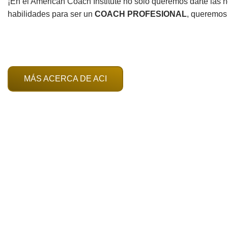
¡En el American Coach Institute no solo queremos darte las h
habilidades para ser un
COACH PROFESIONAL
, queremos
MÁS ACERCA DE ACI
18
34