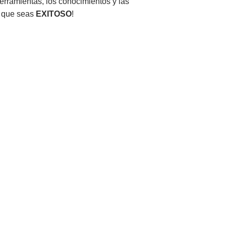
erramientas, los conocimientos y las
 que seas
EXITOSO
!
0
182