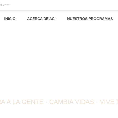
te.com
INICIO
ACERCA DE ACI
NUESTROS PROGRAMAS
AN COACH IN
 A LA GENTE · CAMBIA VIDAS · VIVE
CONVIÉRTETE EN UN