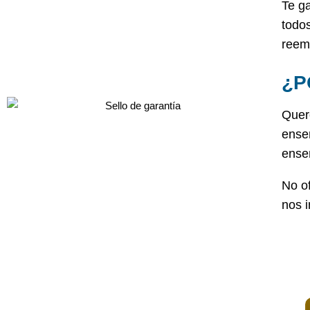
Te g
todo
reem
¿P
Quer
enseñ
ense
No of
nos 