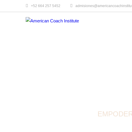
+52 664 257 5452
admisiones@americancoachinstitu
AMERIC
EMPODERA