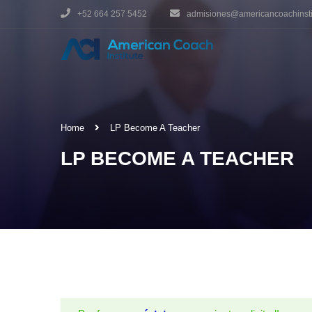
+52 664 257 5452
admisiones@americancoachinsti
Home
LP Become A Teacher
LP BECOME A TEACHER