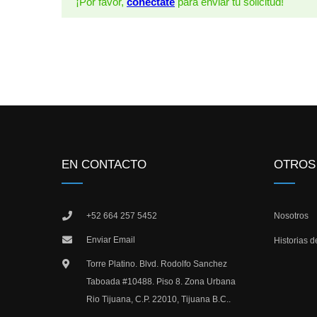
¡Por favor,
conéctate
para enviar tu solicitud!
EN CONTACTO
OTROS
+52 664 257 5452
Nosotros
Enviar Email
Historias d
Torre Platino. Blvd. Rodolfo Sanchez
Taboada #10488. Piso 8. Zona Urbana
Rio Tijuana, C.P. 22010, Tijuana B.C..