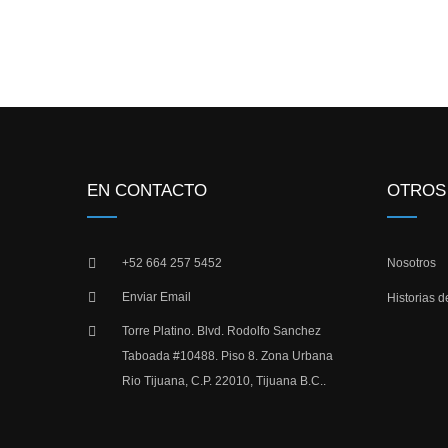
EN CONTACTO
OTROS
+52 664 257 5452
Nosotros
Enviar Email
Historias d
Torre Platino. Blvd. Rodolfo Sanchez
Taboada #10488. Piso 8. Zona Urbana
Rio Tijuana, C.P. 22010, Tijuana B.C..