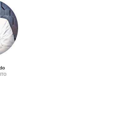
ado
ITO