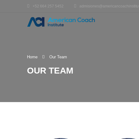
+52 664 257 5452
admisiones@americancoachinstitu
Home
Our Team
OUR TEAM