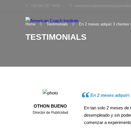
+52 664 257 5452
admisiones@americancoachinstitu
Home
Testimonials
En 2 meses adquiri 3 clientes 
TESTIMONIALS
En 2 meses adquiri 
OTHON BUENO
En tan solo 2 meses de t
Director de Publicidad
desempleado y sin poder
comenzar a experimentar